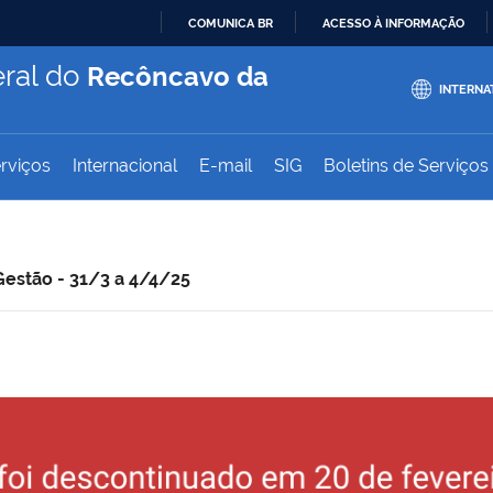
COMUNICA BR
ACESSO À INFORMAÇÃO
IR
ral do
Recôncavo da
PARA
INTERNA
O
CONTEÚDO
rviços
Internacional
E-mail
SIG
Boletins de Serviços
estão - 31/3 a 4/4/25