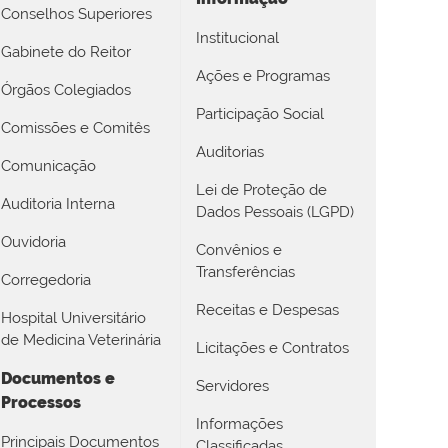
Conselhos Superiores
Institucional
Gabinete do Reitor
Ações e Programas
Órgãos Colegiados
Participação Social
Comissões e Comitês
Auditorias
Comunicação
Lei de Proteção de
Auditoria Interna
Dados Pessoais (LGPD)
Ouvidoria
Convênios e
Transferências
Corregedoria
Receitas e Despesas
Hospital Universitário
de Medicina Veterinária
Licitações e Contratos
Documentos e
Servidores
Processos
Informações
Principais Documentos
Classificadas