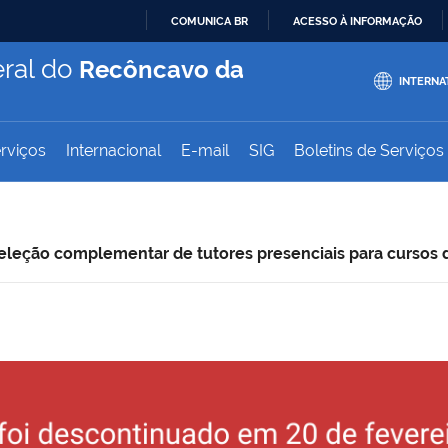
COMUNICA BR
ACESSO À INFORMAÇÃO
IR
ral do
Recôncavo da
PARA
INTERNA
O
CONTEÚDO
rviços
Internacional
E-mail
SIG
Boletins de Serviços
eleção complementar de tutores presenciais para cursos d