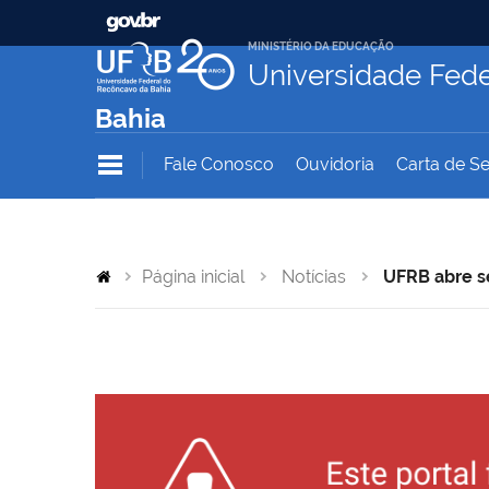
MINISTÉRIO DA EDUCAÇÃO
Universidade Fede
Bahia
Fale Conosco
Ouvidoria
Carta de Se
Página inicial
Notícias
UFRB abre s