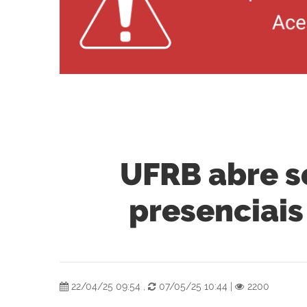
UFRB abre s
presenciais
22/04/25 09:54
,
07/05/25 10:44
|
2200