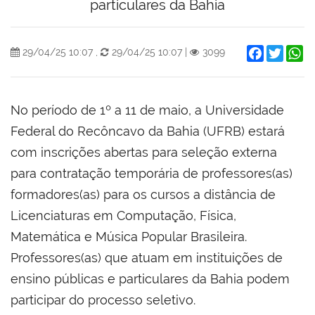
particulares da Bahia
Facebook
Twitter
W
29/04/25 10:07
,
29/04/25 10:07
|
3099
No período de 1º a 11 de maio, a Universidade
Federal do Recôncavo da Bahia (UFRB) estará
com inscrições abertas para seleção externa
para contratação temporária de professores(as)
formadores(as) para os cursos a distância de
Licenciaturas em Computação, Física,
Matemática e Música Popular Brasileira.
Professores(as) que atuam em instituições de
ensino públicas e particulares da Bahia podem
participar do processo seletivo.