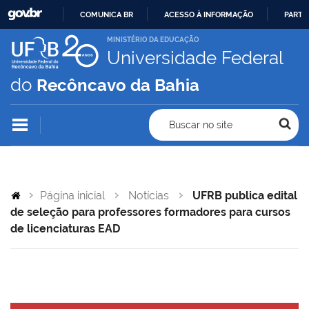
COMUNICA BR
ACESSO À INFORMAÇÃO
PARTI
IR
MINISTÉRIO DA EDUCAÇÃO
Universidade Federal
PARA
O
do
Recôncavo da Bahia
CONTEÚDO
Buscar no site
Página inicial
Notícias
UFRB publica edital
de seleção para professores formadores para cursos
de licenciaturas EAD