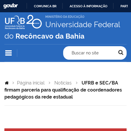
COMUNICA BR
ACESSO À INFORMAÇÃO
PARTI
IR
MINISTÉRIO DA EDUCAÇÃO
Universidade Federal
PARA
O
do
Recôncavo da Bahia
CONTEÚDO
Buscar no site
Página inicial
Notícias
UFRB e SEC/BA
firmam parceria para qualificação de coordenadores
pedagógicos da rede estadual