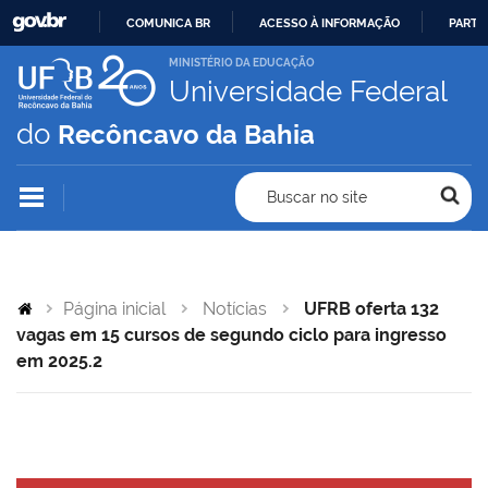
COMUNICA BR
ACESSO À INFORMAÇÃO
PARTI
IR
MINISTÉRIO DA EDUCAÇÃO
Universidade Federal
PARA
O
do
Recôncavo da Bahia
CONTEÚDO
Buscar no site
Página inicial
Notícias
UFRB oferta 132
vagas em 15 cursos de segundo ciclo para ingresso
em 2025.2