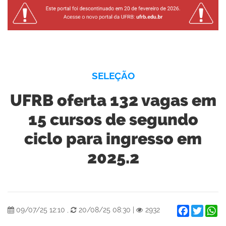
SELEÇÃO
UFRB oferta 132 vagas em
15 cursos de segundo
ciclo para ingresso em
2025.2
Facebook
Twitter
W
09/07/25 12:10
,
20/08/25 08:30
|
2932