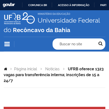
COMUNICA BR
ACESSO À INFORMAÇÃO
PARTI
IR
MINISTÉRIO DA EDUCAÇÃO
Universidade Federal
PARA
O
do
Recôncavo da Bahia
CONTEÚDO
Buscar no site
Página inicial
Notícias
UFRB oferece 1323
vagas para transferência interna; inscrições de 15 a
24/7