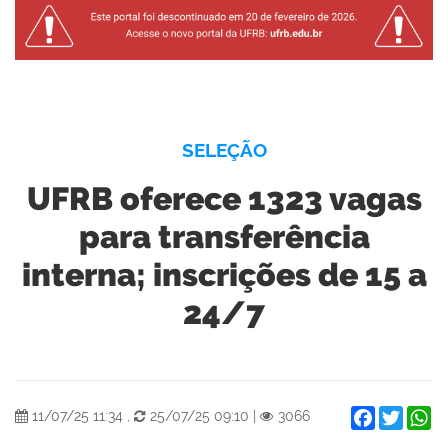
SELEÇÃO
UFRB oferece 1323 vagas
para transferência
interna; inscrições de 15 a
24/7
Facebook
Twitter
W
11/07/25 11:34
,
25/07/25 09:10
|
3066