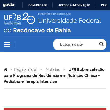
COMUNICA BR
ACESSO À INFORMAÇÃO
PARTI
IR
MINISTÉRIO DA EDUCAÇÃO
Universidade Federal
PARA
O
do
Recôncavo da Bahia
CONTEÚDO
Buscar no site
Página inicial
Notícias
UFRB abre seleção
para Programa de Residência em Nutrição Clínica -
Pediatria e Terapia Intensiva