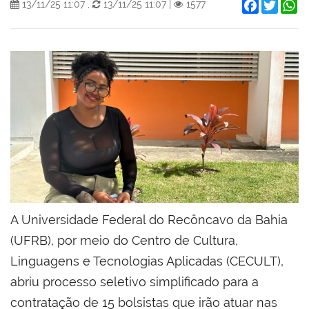
Facebook
Twitter
W
13/11/25 11:07
,
13/11/25 11:07
|
1577
A Universidade Federal do Recôncavo da Bahia
(UFRB), por meio do Centro de Cultura,
Linguagens e Tecnologias Aplicadas (CECULT),
abriu processo seletivo simplificado para a
contratação de 15 bolsistas que irão atuar nas