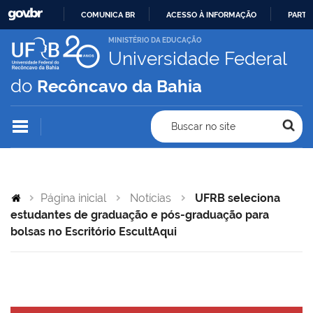
COMUNICA BR
ACESSO À INFORMAÇÃO
PARTI
IR
MINISTÉRIO DA EDUCAÇÃO
Universidade Federal
PARA
O
do
Recôncavo da Bahia
CONTEÚDO
Buscar no site
Página inicial
Notícias
UFRB seleciona
estudantes de graduação e pós-graduação para
bolsas no Escritório EscultAqui