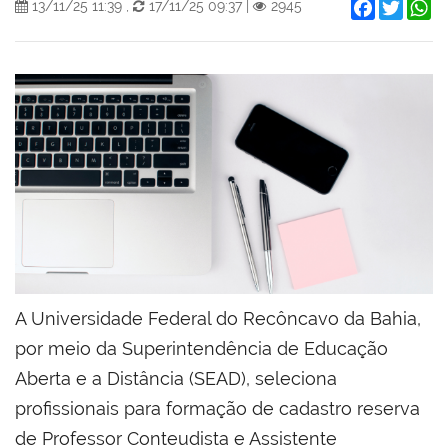
Facebook
Twitter
W
13/11/25 11:39
,
17/11/25 09:37
|
2945
A Universidade Federal do Recôncavo da Bahia,
por meio da Superintendência de Educação
Aberta e a Distância (SEAD), seleciona
profissionais para formação de cadastro reserva
de Professor Conteudista e Assistente