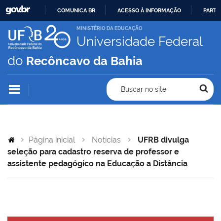
COMUNICA BR
ACESSO À INFORMAÇÃO
PARTI
IR
MINISTÉRIO DA EDUCAÇÃO
Universidade Federal
PARA
O
do
Recôncavo da Bahia
CONTEÚDO
Buscar no site
Página inicial
Notícias
UFRB divulga
seleção para cadastro reserva de professor e
assistente pedagógico na Educação a Distância