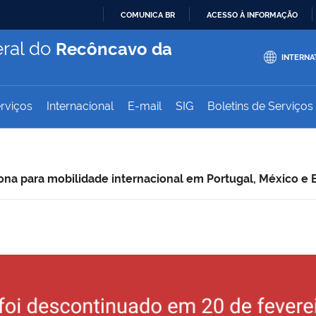
COMUNICA BR
ACESSO À INFORMAÇÃO
IR
ral do
Recôncavo da
PARA
INTERNA
O
CONTEÚDO
rviços
Internacional
E-mail
SIG
Boletins de Serviços
ona para mobilidade internacional em Portugal, México e