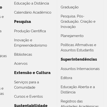
Educação a Distância
no
Graduação
Calendário Acadêmico
Pesquisa, Pós-
s e
Pesquisa
Graduação, Criação e
Inovação
a
Produção Científica
Planejamento
Inovação e
Políticas Afirmativas e
Empreendedorismo
Assuntos Estudantis
Bibliotecas
icas
Superintendências
Acervos
Assuntos Internacionais
Extensão e Cultura
Editora
Serviços para a
Educação Aberta e a
Comunidade
s e
Distância
das
Cursos e Eventos
Registros das
Sustentabilidade
Atividades Acadêmicas