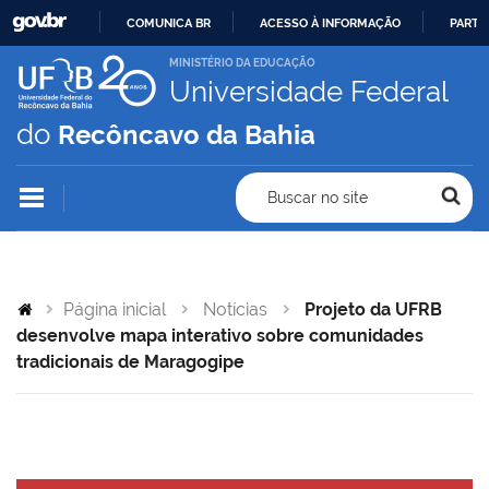
COMUNICA BR
ACESSO À INFORMAÇÃO
PARTI
IR
MINISTÉRIO DA EDUCAÇÃO
Universidade Federal
PARA
O
do
Recôncavo da Bahia
CONTEÚDO
Buscar no site
Página inicial
Notícias
Projeto da UFRB
desenvolve mapa interativo sobre comunidades
tradicionais de Maragogipe