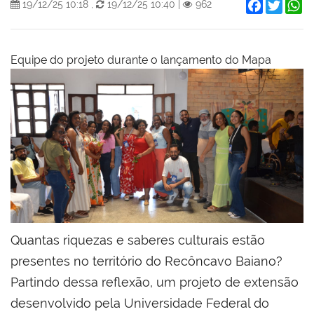
Facebook
Twitter
W
19/12/25 10:18
,
19/12/25 10:40
|
962
Equipe do projeto durante o lançamento do Mapa
Quantas riquezas e saberes culturais estão
presentes no território do Recôncavo Baiano?
Partindo dessa reflexão, um projeto de extensão
desenvolvido pela Universidade Federal do