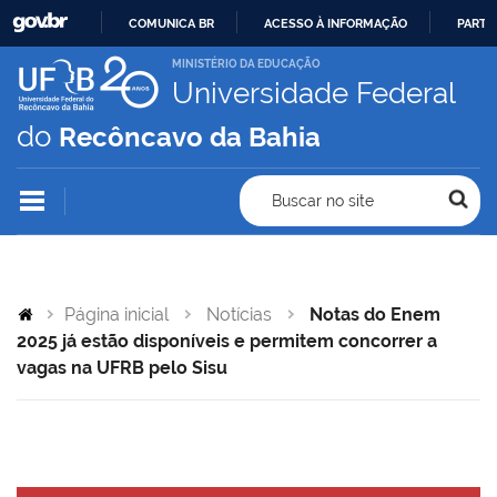
COMUNICA BR
ACESSO À INFORMAÇÃO
PARTI
IR
MINISTÉRIO DA EDUCAÇÃO
Universidade Federal
PARA
O
do
Recôncavo da Bahia
CONTEÚDO
Buscar no site
Página inicial
Notícias
Notas do Enem
2025 já estão disponíveis e permitem concorrer a
vagas na UFRB pelo Sisu