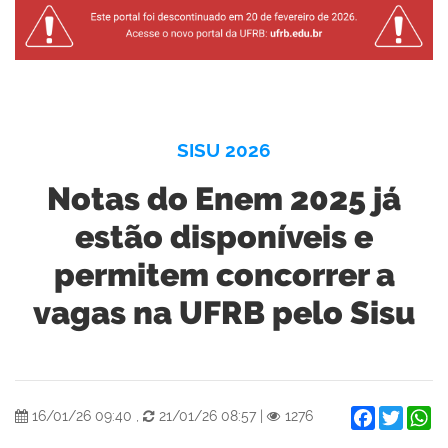
SISU 2026
Notas do Enem 2025 já
estão disponíveis e
permitem concorrer a
vagas na UFRB pelo Sisu
Facebook
Twitter
W
16/01/26 09:40
,
21/01/26 08:57
|
1276