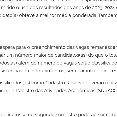
mitido o uso dos resultados dos anos de 2023, 2024
idato(a) obteve a melhor média ponderada. Também é 
 de espera para o preenchimento das vagas remanesce
r um número maior de candidatos(as) do que o total 
ados(as) além do número de vagas serão classificado
stências ou indeferimentos, sem garantia de ingres
assificados(as) como Cadastro Reserva deverão realiz
cia de Registro das Atividades Acadêmicas (SURAC).
 para ingresso no segundo semestre poderão ser rema