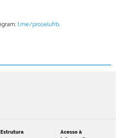
legram:
t.me/proselufrb
.
Estrutura
Acesso à