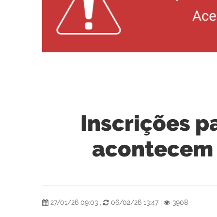
Inscrições p
acontecem d
27/01/26 09:03
,
06/02/26 13:47
|
3908