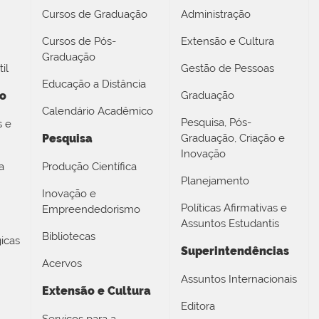
Cursos de Graduação
Administração
Cursos de Pós-
Extensão e Cultura
Graduação
il
Gestão de Pessoas
Educação a Distância
no
Graduação
Calendário Acadêmico
Pesquisa, Pós-
s e
Pesquisa
Graduação, Criação e
Inovação
a
Produção Científica
Planejamento
Inovação e
Políticas Afirmativas e
Empreendedorismo
Assuntos Estudantis
Bibliotecas
icas
Superintendências
Acervos
Assuntos Internacionais
Extensão e Cultura
Editora
Serviços para a