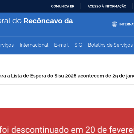
COMUNICA BR
ACESSO À INFORMAÇÃO
IR
ral do
Recôncavo da
PARA
INTERNA
O
CONTEÚDO
rviços
Internacional
E-mail
SIG
Boletins de Serviços
ara a Lista de Espera do Sisu 2026 acontecem de 29 de jane