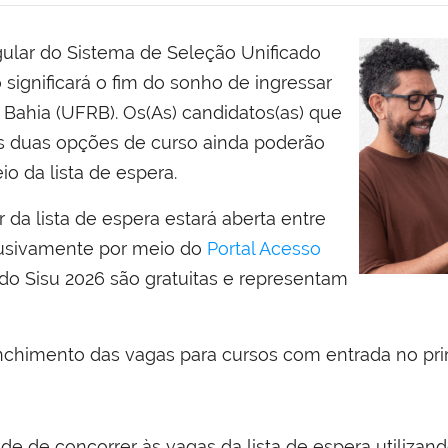
ular do Sistema de Seleção Unificado
o significará o fim do sonho de ingressar
Bahia (UFRB). Os(As) candidatos(as) que
 duas opções de curso ainda poderão
o da lista de espera.
 da lista de espera estará aberta entre
xclusivamente por meio do
Portal Acesso
a do Sisu 2026 são gratuitas e representam
eenchimento das vagas para cursos com entrada no pr
de de concorrer às vagas da lista de espera utiliza