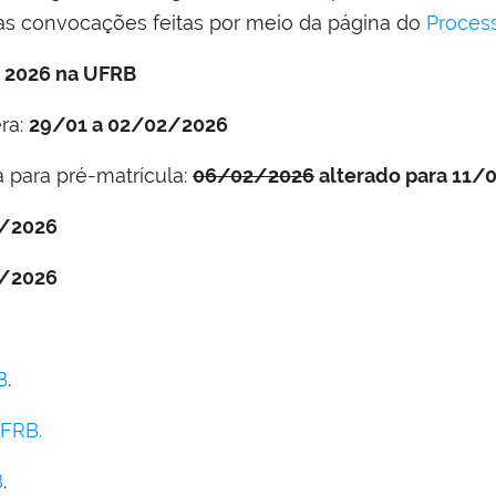
 as convocações feitas por meio da página do
Process
su 2026 na UFRB
era:
29/01 a 02/02/2026
a para pré-matrícula:
06/02/2026
alterado para 11/
/2026
/2026
B
.
FRB.
B
.