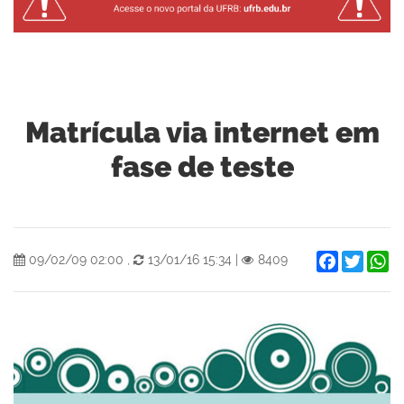
Matrícula via internet em
fase de teste
Facebook
Twitter
W
09/02/09 02:00
,
13/01/16 15:34
|
8409