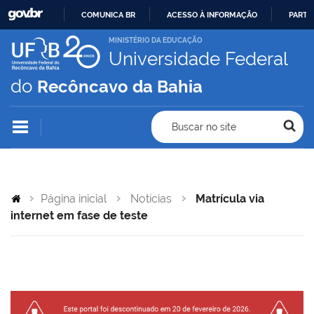
COMUNICA BR
ACESSO À INFORMAÇÃO
PARTI
IR
MINISTÉRIO DA EDUCAÇÃO
Universidade Federal
PARA
O
do
Recôncavo da Bahia
CONTEÚDO
Buscar no site
Página inicial
Notícias
Matrícula via
internet em fase de teste