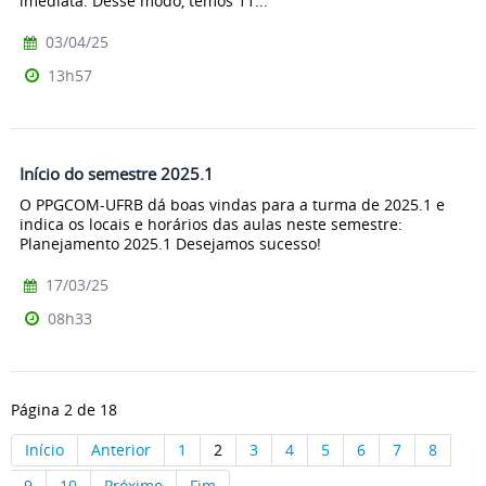
imediata. Desse modo, temos 11...
03/04/25
13h57
Início do semestre 2025.1
O PPGCOM-UFRB dá boas vindas para a turma de 2025.1 e
indica os locais e horários das aulas neste semestre:
Planejamento 2025.1 Desejamos sucesso!
17/03/25
08h33
Página 2 de 18
Início
Anterior
1
2
3
4
5
6
7
8
9
10
Próximo
Fim