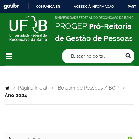
COMUNICA BR
ACESSO À INFORMAÇÃO
PARTI
IR
UNIVERSIDADE FEDERAL DO RECÔNCAVO DA BAHIA
PROGEP
Pró-Reitoria
PARA
O
de Gestão de Pessoas
CONTEÚDO
Buscar no portal
Página inicial
Boletim de Pessoas / BGP
Ano 2024