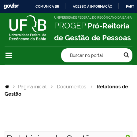
COMUNICA BR
ACESSO À INFORMAÇÃO
PARTI
IR
UNIVERSIDADE FEDERAL DO RECÔNCAVO DA BAHIA
PROGEP
Pró-Reitoria
PARA
O
de Gestão de Pessoas
CONTEÚDO
Buscar no portal
Página inicial
Documentos
Relatórios de
Gestão