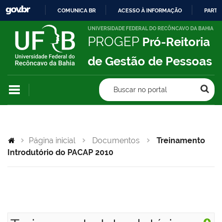
COMUNICA BR
ACESSO À INFORMAÇÃO
PARTI
IR
UNIVERSIDADE FEDERAL DO RECÔNCAVO DA BAHIA
PROGEP
Pró-Reitoria
PARA
O
de Gestão de Pessoas
CONTEÚDO
Buscar no portal
Página inicial
Documentos
Treinamento
Introdutório do PACAP 2010