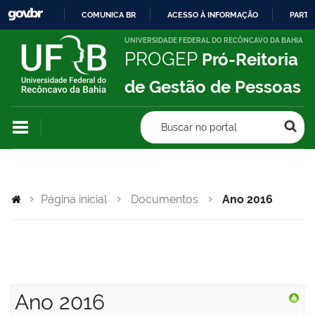
COMUNICA BR
ACESSO À INFORMAÇÃO
PARTI
IR
UNIVERSIDADE FEDERAL DO RECÔNCAVO DA BAHIA
PROGEP
Pró-Reitoria
PARA
O
de Gestão de Pessoas
CONTEÚDO
Buscar no portal
Página inicial
Documentos
Ano 2016
Ano 2016