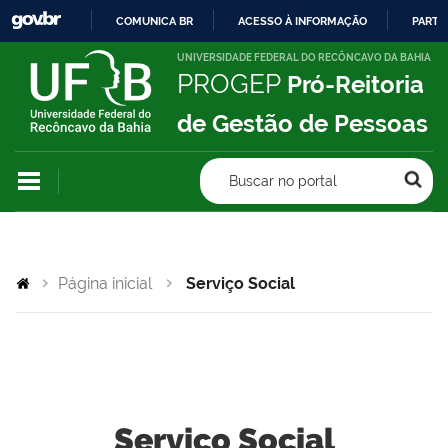
COMUNICA BR
ACESSO À INFORMAÇÃO
PARTI
IR
UNIVERSIDADE FEDERAL DO RECÔNCAVO DA BAHIA
PROGEP
Pró-Reitoria
PARA
O
de Gestão de Pessoas
CONTEÚDO
Buscar no portal
Página inicial
Serviço Social
Serviço Social