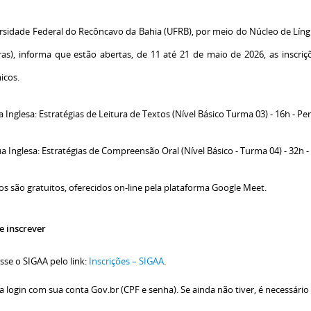
rsidade Federal do Recôncavo da Bahia (UFRB), por meio do Núcleo de Líng
ras), informa que estão abertas, de 11 até 21 de maio de 2026, as inscri
icos.
a Inglesa: Estratégias de Leitura de Textos (Nível Básico Turma 03) - 16h - Pe
ua Inglesa: Estratégias de Compreensão Oral (Nível Básico - Turma 04) - 32h -
os são gratuitos, oferecidos on-line pela plataforma Google Meet.
e inscrever
sse o SIGAA pelo link:
Inscrições – SIGAA
.
a login com sua conta Gov.br (CPF e senha). Se ainda não tiver, é necessário