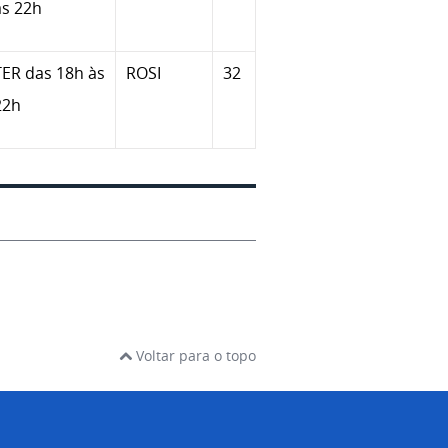
às 22h
TER das 18h às
ROSI
32
22h
Voltar para o topo