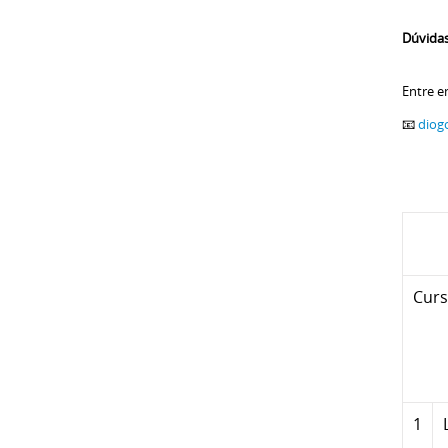
Dúvida
Entre e
📧
diog
Cur
1