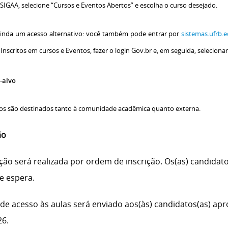
SIGAA, selecione “Cursos e Eventos Abertos” e escolha o curso desejado.
ainda um acesso alternativo: você também pode entrar por
sistemas.ufrb.e
 Inscritos em cursos e Eventos, fazer o login Gov.br e, em seguida, seleciona
-alvo
os são destinados tanto à comunidade acadêmica quanto externa.
ão
eção será realizada por ordem de inscrição. Os(as) candid
de espera.
 de acesso às aulas será enviado aos(às) candidatos(as) apr
26.