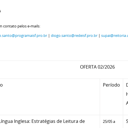
s
m contato pelos e-mails:
o.santo@programaisf.pro.br
|
diogo.santo@redeisf.pro.br
|
supai@reitoria.
OFERTA 02/2026
so
Período
Língua Inglesa: Estratégias de Leitura de
25/05 a