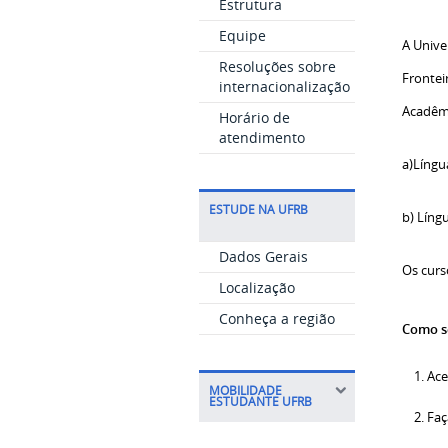
Estrutura
Equipe
A Unive
Resoluções sobre
Frontei
internacionalização
Acadêm
Horário de
atendimento
a)Língu
ESTUDE NA UFRB
b) Líng
Dados Gerais
Os curs
Localização
Conheça a região
Como s
Ace
MOBILIDADE
ESTUDANTE UFRB
Faç