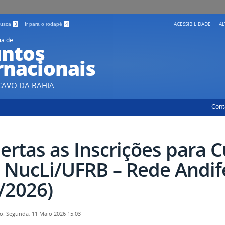
ACESSIBILIDADE
A
 busca
3
Ir para o rodapé
4
ia de
ntos
rnacionais
CAVO DA BAHIA
Cont
ertas as Inscrições para C
 NucLi/UFRB – Rede Andife
/2026)
o: Segunda, 11 Maio 2026 15:03