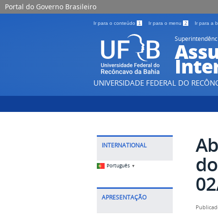
Portal do Governo Brasileiro
Ir para o conteúdo
1
Ir para o menu
2
Ir para a
Superintendênc
Assu
Inte
UNIVERSIDADE FEDERAL DO RECÔN
Ab
INTERNATIONAL
do
Português
▼
02
APRESENTAÇÃO
Publicad