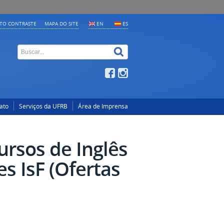
LTO CONTRASTE
MAPA DO SITE
EN
ES
ato
Serviços da UFRB
Área de Imprensa
ursos de Inglês
s IsF (Ofertas