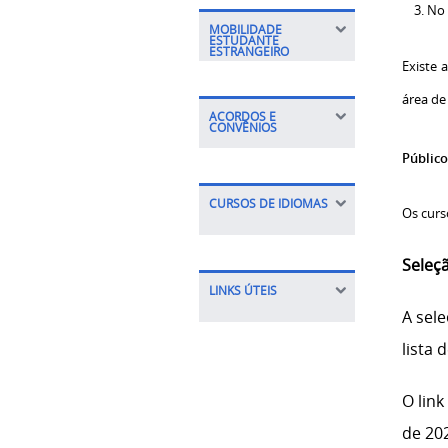
No 
MOBILIDADE
ESTUDANTE
ESTRANGEIRO
Existe 
área de
ACORDOS E
CONVÊNIOS
Público
CURSOS DE IDIOMAS
Os curs
Seleç
LINKS ÚTEIS
A sel
lista 
O link
de 20