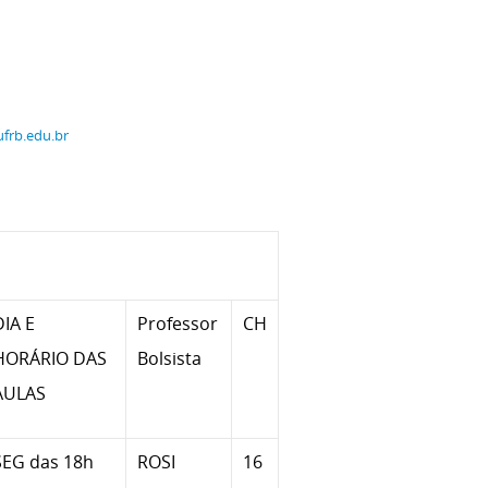
ufrb.edu.br
DIA E
Professor
CH
HORÁRIO DAS
Bolsista
AULAS
SEG das 18h
ROSI
16