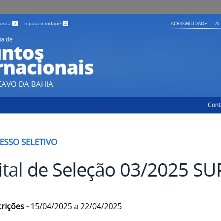
ACESSIBILIDADE
A
 busca
3
Ir para o rodapé
4
ia de
ntos
rnacionais
CAVO DA BAHIA
Cont
ESSO SELETIVO
ital de Seleção 03/2025 S
crições -
15/04/2025 a 22/04/2025