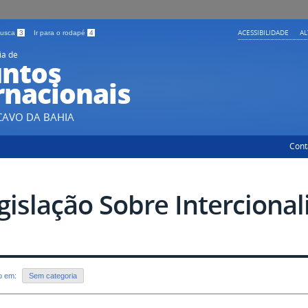
ACESSIBILIDADE
A
 busca
3
Ir para o rodapé
4
ia de
ntos
rnacionais
CAVO DA BAHIA
Cont
gislação Sobre Intercional
do em:
Sem categoria