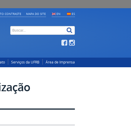
LTO CONTRASTE
MAPA DO SITE
EN
ES
ato
Serviços da UFRB
Área de Imprensa
ização