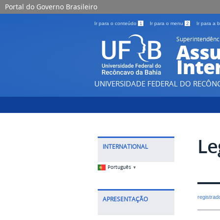
Portal do Governo Brasileiro
Ir para o conteúdo
1
Ir para o menu
2
Ir para a
Superintendênc
Assu
Inte
UNIVERSIDADE FEDERAL DO RECÔN
Le
INTERNATIONAL
Português
▼
registra
APRESENTAÇÃO