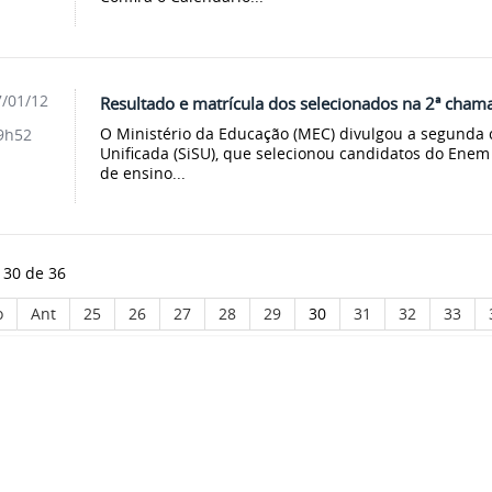
/01/12
Resultado e matrícula dos selecionados na 2ª cham
O Ministério da Educação (MEC) divulgou a segunda
9h52
Unificada (SiSU), que selecionou candidatos do Enem 
de ensino...
 30 de 36
o
Ant
25
26
27
28
29
30
31
32
33