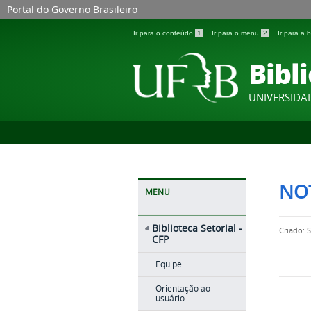
Portal do Governo Brasileiro
Ir para o conteúdo
1
Ir para o menu
2
Ir para a
Bibli
UNIVERSIDA
NOT
MENU
Biblioteca Setorial -
Criado: 
CFP
Equipe
Orientação ao
usuário