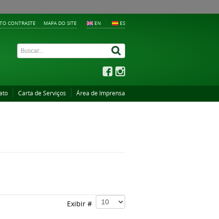
LTO CONTRASTE
MAPA DO SITE
EN
ES
ato
Carta de Serviços
Área de Imprensa
Exibir #