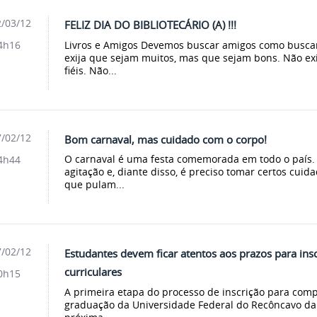
/03/12
FELIZ DIA DO BIBLIOTECÁRIO (A) !!!
Livros e Amigos Devemos buscar amigos como buscam
4h16
exija que sejam muitos, mas que sejam bons. Não ex
fiéis. Não...
/02/12
Bom carnaval, mas cuidado com o corpo!
O carnaval é uma festa comemorada em todo o país. 
4h44
agitação e, diante disso, é preciso tomar certos cu
que pulam...
/02/12
Estudantes devem ficar atentos aos prazos para in
curriculares
0h15
A primeira etapa do processo de inscrição para com
graduação da Universidade Federal do Recôncavo da 