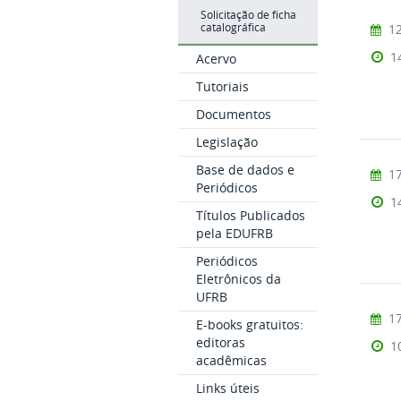
Solicitação de ficha
12
catalográfica
1
Acervo
Tutoriais
Documentos
Legislação
Base de dados e
17
Periódicos
1
Títulos Publicados
pela EDUFRB
Periódicos
Eletrônicos da
UFRB
17
E-books gratuitos:
editoras
1
acadêmicas
Links úteis