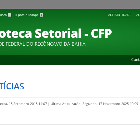
ACESSIBILIDADE
A
 busca
3
Ir para o rodapé
4
oteca Setorial - CFP
DE FEDERAL DO RECÔNCAVO DA BAHIA
Cont
ÍCIAS
Sexta, 13 Setembro 2013 14:07
|
Última Atualização: Segunda, 17 Novembro 2025 10:09