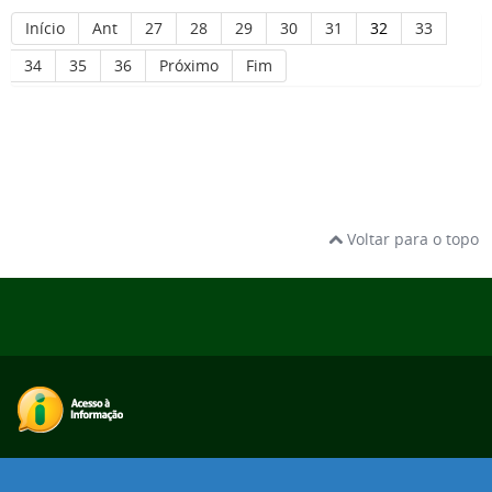
Início
Ant
27
28
29
30
31
32
33
34
35
36
Próximo
Fim
Voltar para o topo
Desenvolvido com o CMS de código aberto
Joomla!