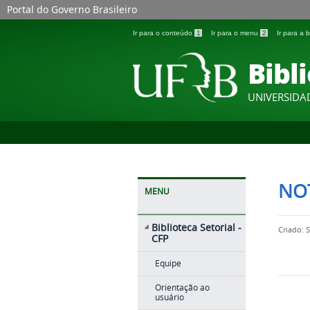
Portal do Governo Brasileiro
Ir para o conteúdo
1
Ir para o menu
2
Ir para a
Bibli
UNIVERSIDA
NOT
MENU
Biblioteca Setorial -
Criado: 
CFP
Equipe
Orientação ao
usuário