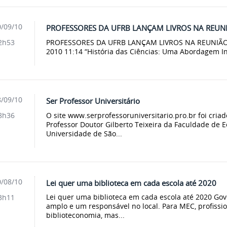
/09/10
PROFESSORES DA UFRB LANÇAM LIVROS NA REUN
PROFESSORES DA UFRB LANÇAM LIVROS NA REUNIÃO D
2h53
2010 11:14 “História das Ciências: Uma Abordagem Int
/09/10
Ser Professor Universitário
O site www.serprofessoruniversitario.pro.br foi cria
8h36
Professor Doutor Gilberto Teixeira da Faculdade de
Universidade de São...
/08/10
Lei quer uma biblioteca em cada escola até 2020
Lei quer uma biblioteca em cada escola até 2020 Gov
3h11
amplo e um responsável no local. Para MEC, profissi
biblioteconomia, mas...