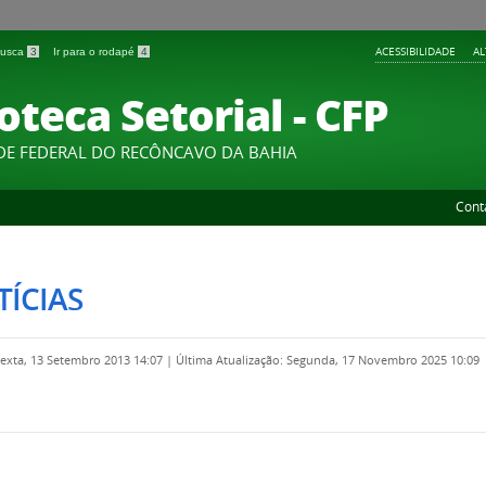
ACESSIBILIDADE
A
 busca
3
Ir para o rodapé
4
oteca Setorial - CFP
DE FEDERAL DO RECÔNCAVO DA BAHIA
Cont
ÍCIAS
Sexta, 13 Setembro 2013 14:07
|
Última Atualização: Segunda, 17 Novembro 2025 10:09