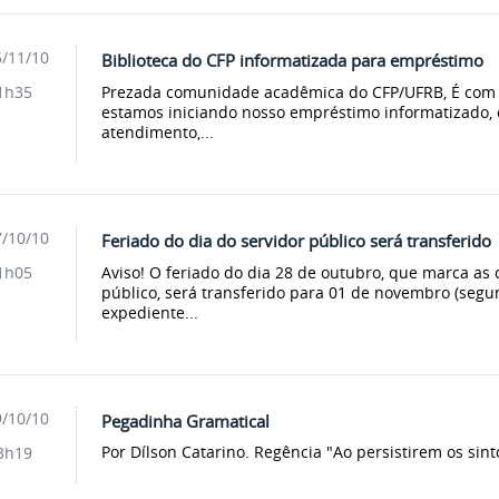
/11/10
Biblioteca do CFP informatizada para empréstimo
Prezada comunidade acadêmica do CFP/UFRB, É com p
1h35
estamos iniciando nosso empréstimo informatizado, c
atendimento,...
/10/10
Feriado do dia do servidor público será transferido
Aviso! O feriado do dia 28 de outubro, que marca as
1h05
público, será transferido para 01 de novembro (segu
expediente...
/10/10
Pegadinha Gramatical
Por Dílson Catarino. Regência "Ao persistirem os si
3h19