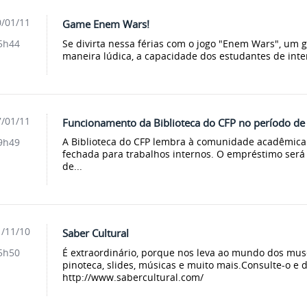
/01/11
Game Enem Wars!
Se divirta nessa férias com o jogo "Enem Wars", um 
5h44
maneira lúdica, a capacidade dos estudantes de interp
/01/11
Funcionamento da Biblioteca do CFP no período de 
A Biblioteca do CFP lembra à comunidade acadêmica 
9h49
fechada para trabalhos internos. O empréstimo será 
de...
/11/10
Saber Cultural
É extraordinário, porque nos leva ao mundo dos muse
5h50
pinoteca, slides, músicas e muito mais.Consulte-o e de
http://www.sabercultural.com/