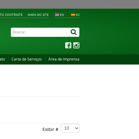
LTO CONTRASTE
MAPA DO SITE
EN
ES
ato
Carta de Serviços
Área de Imprensa
Exibir #