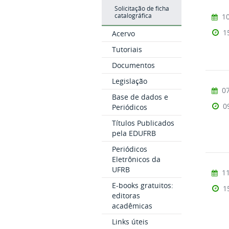
Solicitação de ficha
10
catalográfica
1
Acervo
Tutoriais
Documentos
Legislação
07
Base de dados e
0
Periódicos
Títulos Publicados
pela EDUFRB
Periódicos
Eletrônicos da
UFRB
11
E-books gratuitos:
1
editoras
acadêmicas
Links úteis