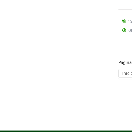
19
0
Página
Iníci