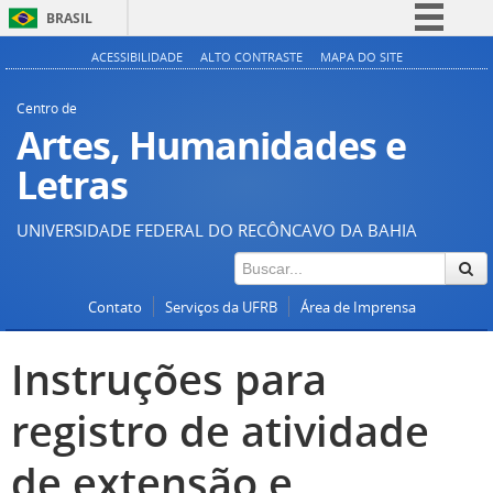
BRASIL
Simplifique!
ACESSIBILIDADE
ALTO CONTRASTE
MAPA DO SITE
Comunica BR
Centro de
Participe
Artes, Humanidades e
Acesso à informação
Letras
Legislação
UNIVERSIDADE FEDERAL DO RECÔNCAVO DA BAHIA
Canais
Contato
Serviços da UFRB
Área de Imprensa
Instruções para
registro de atividade
de extensão e