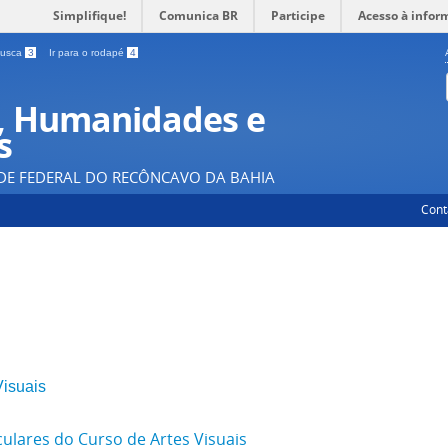
Simplifique!
Comunica BR
Participe
Acesso à infor
 busca
3
Ir para o rodapé
4
, Humanidades e
s
DE FEDERAL DO RECÔNCAVO DA BAHIA
Cont
Visuais
lares do Curso de Artes Visuais