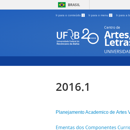
BRASIL
Ir para o conteúdo
1
Ir para o menu
2
Ir para a
Centro de
Artes
Letra
UNIVERSIDA
2016.1
Planejamento Academico de Artes 
Ementas dos Componentes Curricu