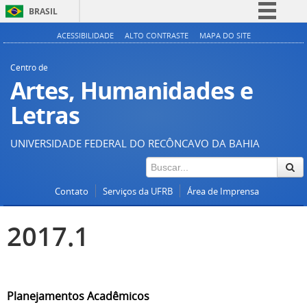
BRASIL
Simplifique!
ACESSIBILIDADE
ALTO CONTRASTE
MAPA DO SITE
Comunica BR
Centro de
Participe
Artes, Humanidades e
Acesso à informação
Letras
Legislação
UNIVERSIDADE FEDERAL DO RECÔNCAVO DA BAHIA
Canais
Contato
Serviços da UFRB
Área de Imprensa
2017.1
Planejamentos Acadêmicos