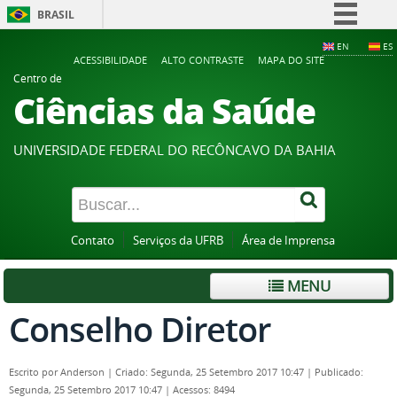
BRASIL
Simplifique!
EN
ES
ACESSIBILIDADE
ALTO CONTRASTE
MAPA DO SITE
Comunica BR
Centro de
Ciências da Saúde
Participe
Acesso à informação
UNIVERSIDADE FEDERAL DO RECÔNCAVO DA BAHIA
Legislação
Canais
Contato
Serviços da UFRB
Área de Imprensa
MENU
Conselho Diretor
Escrito por
Anderson
|
Criado: Segunda, 25 Setembro 2017 10:47
|
Publicado:
Segunda, 25 Setembro 2017 10:47
|
Acessos: 8494