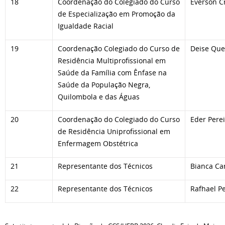
18
Coordenação do Colegiado do Curso
Everson C
de Especialização em Promoção da
Igualdade Racial
19
Coordenação Colegiado do Curso de
Deise Quei
Residência Multiprofissional em
Saúde da Família com Ênfase na
Saúde da População Negra,
Quilombola e das Águas
20
Coordenação do Colegiado do Curso
Eder Pere
de Residência Uniprofissional em
Enfermagem Obstétrica
21
Representante dos Técnicos
Bianca Ca
22
Representante dos Técnicos
Rafhael Pe