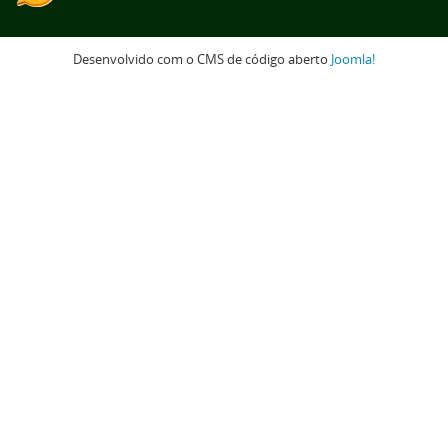
Desenvolvido com o CMS de código aberto
Joomla!
ar para o topo