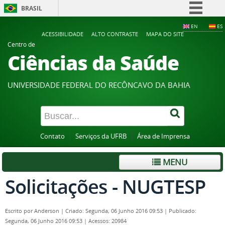
BRASIL
Simplifique!
EN
ES
ACESSIBILIDADE
ALTO CONTRASTE
MAPA DO SITE
Comunica BR
Centro de
Ciências da Saúde
Participe
Acesso à informação
UNIVERSIDADE FEDERAL DO RECÔNCAVO DA BAHIA
Legislação
Canais
Contato
Serviços da UFRB
Área de Imprensa
MENU
Solicitações - NUGTESP
Escrito por
Anderson
|
Criado: Segunda, 06 Junho 2016 09:53
|
Publicado:
Segunda, 06 Junho 2016 09:53
|
Acessos: 20984