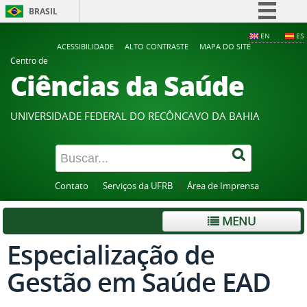
BRASIL
Simplifique!
EN
ES
ACESSIBILIDADE
ALTO CONTRASTE
MAPA DO SITE
Comunica BR
Centro de
Ciências da Saúde
Participe
Acesso à informação
UNIVERSIDADE FEDERAL DO RECÔNCAVO DA BAHIA
Legislação
Canais
Contato
Serviços da UFRB
Área de Imprensa
MENU
Especialização de
Gestão em Saúde EAD