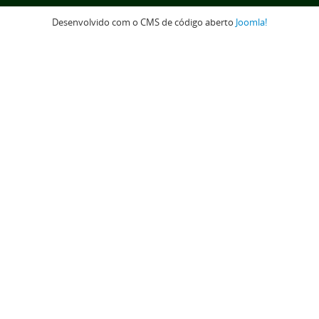
Desenvolvido com o CMS de código aberto
Joomla!
 para o topo