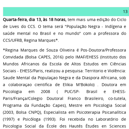
13
Quarta-feira, dia 13, às 18 horas,
tem mais uma edição do Ciclo
de Lives do CCS. O tema será "População Negra - Indígena e
saúde mental no Brasil e no mundo" com a professora do
CCS/UFRB, Regina Marques*.
*Regina Marques de Souza Oliveira é Pos-Doutora/Professora
Convidada (Bolsa CAPES, 2016) pelo IMAF/EHESS (Instituto dos
Mundos Africanos da Escola de Altos Estudos em Ciências
Sociais - EHESS/Paris, realizou a pesquisa: Territorio e Violência:
Saude Mental da Populaçao Negra e da Diaspora Africana, sob
a colaboraçao cientifica de Elikia M'Bokolo) . Doutora em
Psicologia em 2008 ( PUC/SP- Brasil e EHESS-
Paris/França/Colegio Doutoral Franco Brasileiro, co-tutela,
Programa da Fundação Capes), Mestre em Psicologia Social
(2003, Bolsa CNPQ), Especialista em Psicoterapia Psicanalítica
(1997) e Psicóloga (1993). Foi recebida no Laboratório de
Psicologia Social da École des Hautés Études en Sciences