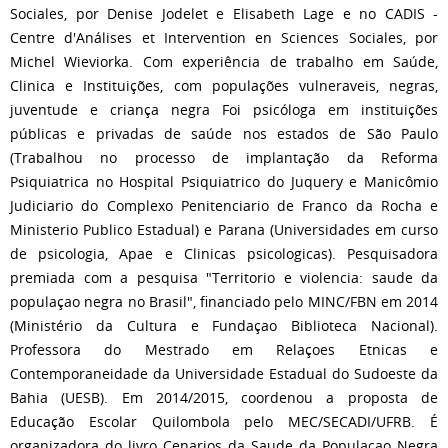
Sociales, por Denise Jodelet e Elisabeth Lage e no CADIS -
Centre d'Análises et Intervention en Sciences Sociales, por
Michel Wieviorka. Com experiência de trabalho em Saúde,
Clinica e Instituições, com populações vulneraveis, negras,
juventude e criança negra Foi psicóloga em instituições
públicas e privadas de saúde nos estados de São Paulo
(Trabalhou no processo de implantação da Reforma
Psiquiatrica no Hospital Psiquiatrico do Juquery e Manicômio
Judiciario do Complexo Penitenciario de Franco da Rocha e
Ministerio Publico Estadual) e Parana (Universidades em curso
de psicologia, Apae e Clinicas psicologicas). Pesquisadora
premiada com a pesquisa "Territorio e violencia: saude da
populaçao negra no Brasil", financiado pelo MINC/FBN em 2014
(Ministério da Cultura e Fundaçao Biblioteca Nacional).
Professora do Mestrado em Relaçoes Etnicas e
Contemporaneidade da Universidade Estadual do Sudoeste da
Bahia (UESB). Em 2014/2015, coordenou a proposta de
Educação Escolar Quilombola pelo MEC/SECADI/UFRB. É
organizadora do livro Cenarios da Saude da Populaçao Negra