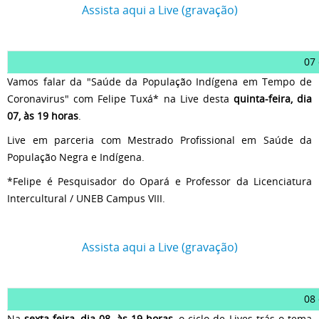
Assista aqui a Live (gravação)
07
Vamos falar da "Saúde da População Indígena em Tempo de
Coronavirus" com Felipe Tuxá* na Live desta
quinta-feira, dia
07, às 19 horas
.
Live em parceria com Mestrado Profissional em Saúde da
População Negra e Indígena.
*Felipe é Pesquisador do Opará e Professor da Licenciatura
Intercultural / UNEB Campus VIII.
Assista aqui a Live (gravação)
08
Na
sexta-feira, dia 08, às 19 horas
, o ciclo de Lives trás o tema