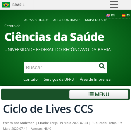
BRASIL
Simplifique!
EN
ES
ACESSIBILIDADE
ALTO CONTRASTE
MAPA DO SITE
Comunica BR
Centro de
Ciências da Saúde
Participe
Acesso à informação
UNIVERSIDADE FEDERAL DO RECÔNCAVO DA BAHIA
Legislação
Canais
Contato
Serviços da UFRB
Área de Imprensa
MENU
Ciclo de Lives CCS
Escrito por
Anderson
|
Criado: Terça, 19 Maio 2020 07:44
|
Publicado: Terça, 19
Maio 2020 07:44
|
Acessos: 4840