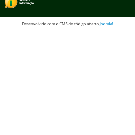
Desenvolvido com o CMS de código aberto
Joomla!
oltar para o topo