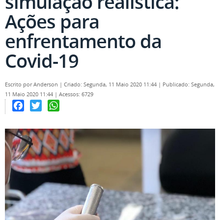
simulação realística:
Ações para
enfrentamento da
Covid-19
Escrito por
Anderson
|
Criado: Segunda, 11 Maio 2020 11:44
|
Publicado: Segunda,
11 Maio 2020 11:44
|
Acessos: 6729
Facebook
Twitter
WhatsApp