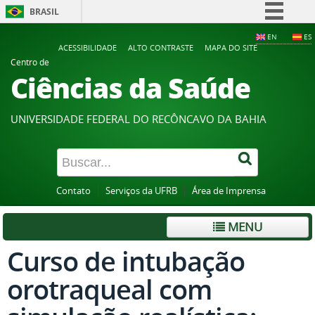
BRASIL
Simplifique!
EN
ES
ACESSIBILIDADE
ALTO CONTRASTE
MAPA DO SITE
Comunica BR
Centro de
Ciências da Saúde
Participe
Acesso à informação
UNIVERSIDADE FEDERAL DO RECÔNCAVO DA BAHIA
Legislação
Canais
Contato
Serviços da UFRB
Área de Imprensa
MENU
Curso de intubação
orotraqueal com