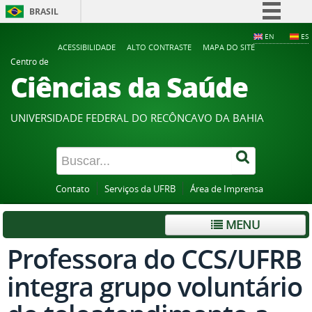
BRASIL
Simplifique!
EN
ES
ACESSIBILIDADE
ALTO CONTRASTE
MAPA DO SITE
Comunica BR
Centro de
Ciências da Saúde
Participe
Acesso à informação
UNIVERSIDADE FEDERAL DO RECÔNCAVO DA BAHIA
Legislação
Canais
Contato
Serviços da UFRB
Área de Imprensa
MENU
Professora do CCS/UFRB
integra grupo voluntário