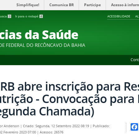
Simplifique!
Comunica BR
Participe
Acesso à infor
ACESSIBILIDADE
A
 busca
3
Ir para o rodapé
4
cias da Saúde
DE FEDERAL DO RECÔNCAVO DA BAHIA
Cont
RB abre inscrição para R
trição - Convocação para 
egunda Chamada)
por
Anderson
|
Criado: Segunda, 12 Setembro 2022 08:19
|
Publicado:
02 Fevereiro 2023 07:00
|
Acessos: 26576
Fac