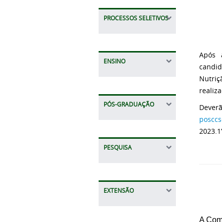
PROCESSOS SELETIVOS
Após 
ENSINO
candi
Nutriç
realiz
PÓS-GRADUAÇÃO
Deverã
posccs
2023.1
PESQUISA
EXTENSÃO
A Comi