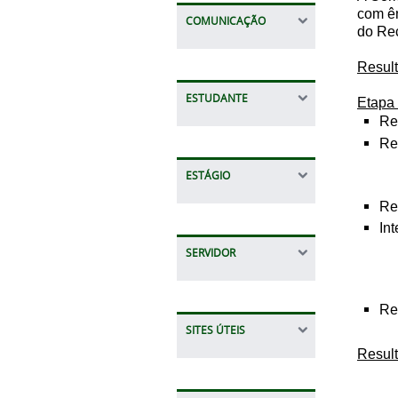
com ên
COMUNICAÇÃO
do Rec
Result
ESTUDANTE
Etapa 
Re
Re
Formu
ESTÁGIO
Re
In
SERVIDOR
Formu
Re
SITES ÚTEIS
Result