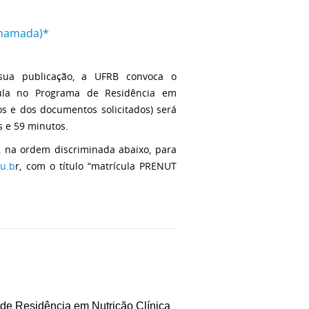
Chamada)*
sua publicação, a UFRB convoca o
cula no Programa de Residência em
s e dos documentos solicitados) será
s e 59 minutos.
, na ordem discriminada abaixo, para
du.b
r, com o título “matrícula PRENUT
de Residência em Nutrição Clínica