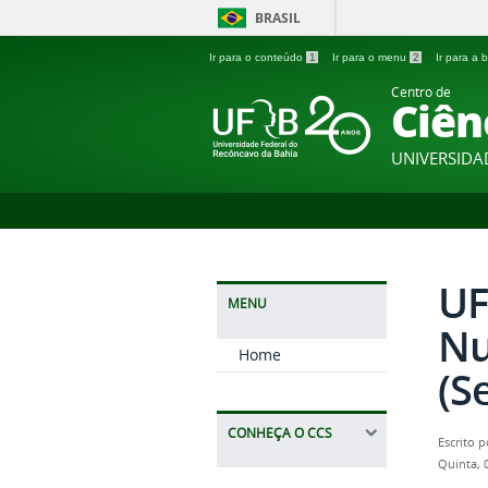
BRASIL
Ir para o conteúdo
1
Ir para o menu
2
Ir para a
Centro de
Ciên
UNIVERSIDA
UF
MENU
Nu
Home
(S
CONHEÇA O CCS
Escrito 
Quinta, 