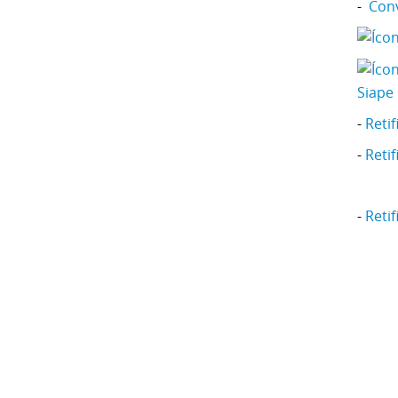
-
Conv
Siape
-
Retif
-
Retif
-
Retif