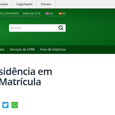
mação
Legislação
Canais
LTO CONTRASTE
MAPA DO SITE
EN
ES
ato
Serviços da UFRB
Área de Imprensa
esidência em
Matrícula
ebook
Twitter
WhatsApp