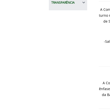
TRANSPARÊNCIA
A Com
turno 
de 
-Sa
A Co
ênfase
da B