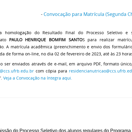
-
Convocação para Matrícula (Segunda 
a homologação do Resultado Final do Processo Seletivo e 
dato
PAULO HENRIQUE BOMFIM SANTO
S para realizar matrí
ão. A matrícula acadêmica (preenchimento e envio dos formulário
ada de forma on-line, no dia 02 de fevereiro de 2023, até às 23 hora
o ser enviados através de e-mail, em arquivo PDF, formato único
@ccs.ufrb.edu.br
com cópia para
residencianutricao@ccs.ufrb.e
”.
Veja a Convocação na íntegra aqui.
ssão do Processo Seletivo dos alunos regulares do Programa 