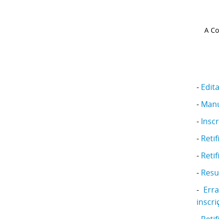
A Co
-
Edita
-
Manu
-
Insc
-
Retif
-
Retif
-
Resu
-
Err
inscri