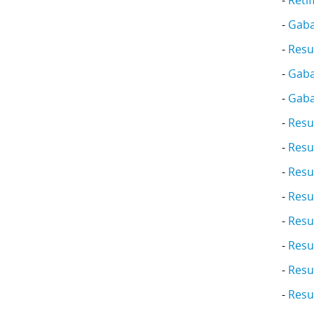
-
Retif
-
Gaba
-
Resu
-
Gaba
-
Gaba
-
Resul
-
Resu
-
Resul
-
Resul
-
Resul
-
Resu
-
Resul
-
Resul