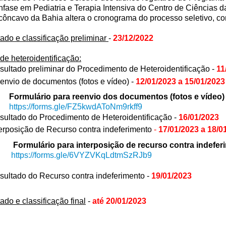
fase em Pediatria e Terapia Intensiva do Centro de Ciências 
ôncavo da Bahia altera o cronograma do processo seletivo, c
ado e classificação preliminar
-
23/12/2022
de heteroidentificação:
sultado preliminar do Procedimento de Heteroidentificação -
11
envio de documentos (fotos e vídeo) -
12/01/2023 a 15/01/2023
lário para reenvio dos documentos (fotos e vídeo
https://forms.gle/
FZ5kwdAToNm9rkff9
sultado do Procedimento de Heteroidentificação -
16/01/2023
terposição de Recurso contra indeferimento
-
17/01/2023 a 18/0
lário para interposição de recurso contra indefer
https://forms.gle/
6VYZVKqLdtmSzRJb9
sultado do Recurso contra indeferimento -
19/01/2023
ado e classificação final
-
até 20/01/2023