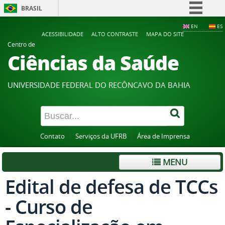
BRASIL
Simplifique!
EN
ES
ACESSIBILIDADE
ALTO CONTRASTE
MAPA DO SITE
Comunica BR
Centro de
Ciências da Saúde
Participe
Acesso à informação
UNIVERSIDADE FEDERAL DO RECÔNCAVO DA BAHIA
Legislação
Canais
Contato
Serviços da UFRB
Área de Imprensa
MENU
Edital de defesa de TCCs
- Curso de