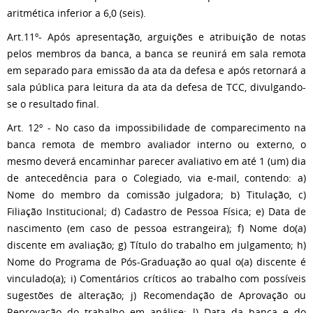
aritmética inferior a 6,0 (seis).
Art.11º- Após apresentação, arguições e atribuição de notas
pelos membros da banca, a banca se reunirá em sala remota
em separado para emissão da ata da defesa e após retornará a
sala pública para leitura da ata da defesa de TCC, divulgando-
se o resultado final.
Art. 12º - No caso da impossibilidade de comparecimento na
banca remota de membro avaliador interno ou externo, o
mesmo deverá encaminhar parecer avaliativo em até 1 (um) dia
de antecedência para o Colegiado, via e-mail, contendo: a)
Nome do membro da comissão julgadora; b) Titulação, c)
Filiação Institucional; d) Cadastro de Pessoa Física; e) Data de
nascimento (em caso de pessoa estrangeira); f) Nome do(a)
discente em avaliação; g) Título do trabalho em julgamento; h)
Nome do Programa de Pós-Graduação ao qual o(a) discente é
vinculado(a); i) Comentários críticos ao trabalho com possíveis
sugestões de alteração; j) Recomendação de Aprovação ou
Reprovação do trabalho em análise; l) Data da banca e do