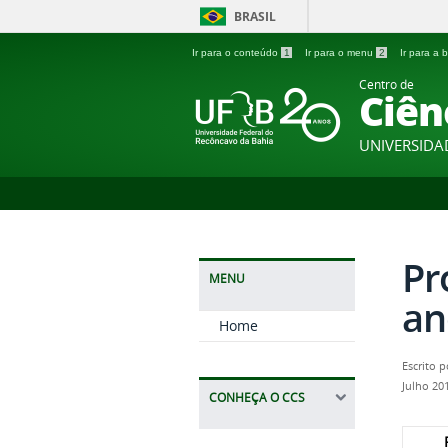
BRASIL
Ir para o conteúdo
1
Ir para o menu
2
Ir para a
Centro de
Ciên
UNIVERSIDA
Pr
MENU
an
Home
Escrito 
Julho 20
CONHEÇA O CCS