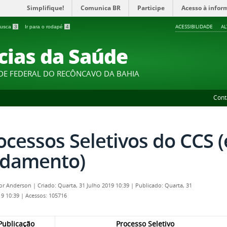
Simplifique!
Comunica BR
Participe
Acesso à infor
ACESSIBILIDADE
A
 busca
3
Ir para o rodapé
4
cias da Saúde
DE FEDERAL DO RECÔNCAVO DA BAHIA
Cont
ocessos Seletivos do CCS 
damento)
por
Anderson
|
Criado: Quarta, 31 Julho 2019 10:39
|
Publicado: Quarta, 31
19 10:39
|
Acessos: 105716
Publicação
Processo Seletivo