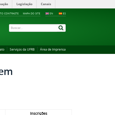
mação
Legislação
Canais
LTO CONTRASTE
MAPA DO SITE
EN
ES
ato
Serviços da UFRB
Área de Imprensa
(em
Inscrições