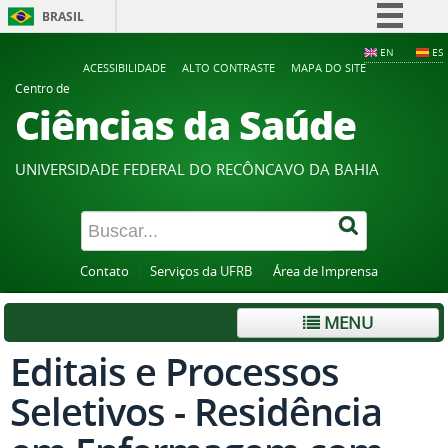
BRASIL
Simplifique!
EN
ES
ACESSIBILIDADE
ALTO CONTRASTE
MAPA DO SITE
Comunica BR
Centro de
Ciências da Saúde
Participe
Acesso à informação
UNIVERSIDADE FEDERAL DO RECÔNCAVO DA BAHIA
Legislação
Canais
Contato
Serviços da UFRB
Área de Imprensa
MENU
Editais e Processos
Seletivos - Residência