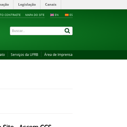
mação
Legislação
Canais
LTO CONTRASTE
MAPA DO SITE
EN
ES
ato
Serviços da UFRB
Área de Imprensa