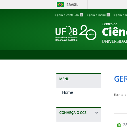
BRASIL
Ir para o conteúdo
1
Ir para o menu
2
Ir para a
Centro de
Ciên
UNIVERSIDA
GER
MENU
Home
Escrito 
CONHEÇA O CCS
28