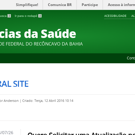
Simplifique!
Comunica BR
Participe
Acesso à infor
ACESSIBILIDADE
A
 busca
3
Ir para o rodapé
4
cias da Saúde
DE FEDERAL DO RECÔNCAVO DA BAHIA
Cont
AL SITE
por
Anderson
|
Criado: Terça, 12 Abril 2016 10:14
/07/26