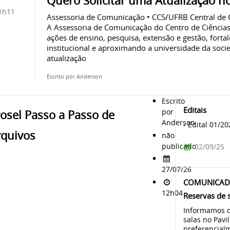
Quero Solicitar uma Atualização n
1h11
Assessoria de Comunicação • CCS/UFRB Central de C
A Assessoria de Comunicação do Centro de Ciências
ações de ensino, pesquisa, extensão e gestão, fort
institucional e aproximando a universidade da soci
atualização
Escrito por Anderson
Escrito
Editais
por
osel Passo a Passo de
Anderson
- Edital 01/20
rquivos
não
publicado
02/09/25
27/07/26
COMUNICAD
12h04
Reservas de s
Informamos qu
salas no Pavi
preferencialm