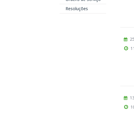
Resoluções
25
1
13
1