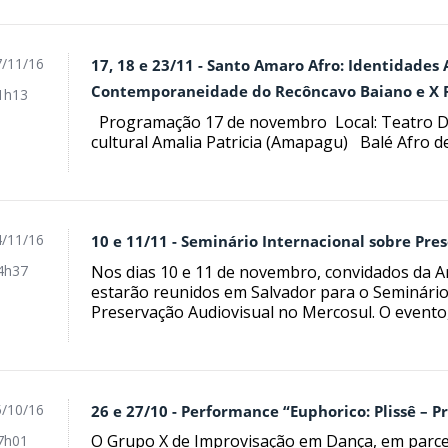
/11/16
17, 18 e 23/11 - Santo Amaro Afro: Identidades 
Contemporaneidade do Recôncavo Baiano e X
1h13
Programação 17 de novembro Local: Teatro 
cultural Amalia Patricia (Amapagu) Balé Afro de
/11/16
10 e 11/11 - Seminário Internacional sobre Pre
Nos dias 10 e 11 de novembro, convidados da Ar
4h37
estarão reunidos em Salvador para o Seminário
Preservação Audiovisual no Mercosul. O evento,.
/10/16
26 e 27/10 - Performance “Euphorico: Plissê – P
O Grupo X de Improvisação em Dança, em parce
7h01