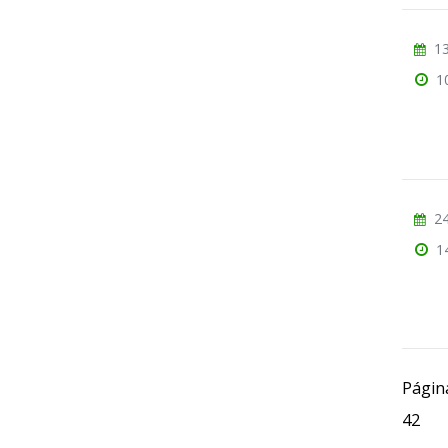
13
1
24
1
Págin
42