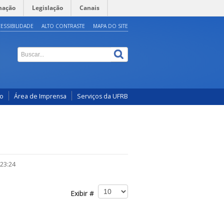
mação
Legislação
Canais
ESSIBILIDADE
ALTO CONTRASTE
MAPA DO SITE
co
Área de Imprensa
Serviços da UFRB
 23:24
Exibir #