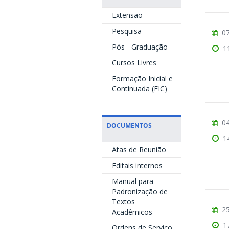
Extensão
Pesquisa
07
Pós - Graduação
1
Cursos Livres
Formação Inicial e
Continuada (FIC)
04
DOCUMENTOS
1
Atas de Reunião
Editais internos
Manual para
Padronização de
Textos
25
Acadêmicos
1
Ordens de Serviço