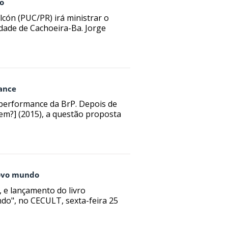
jo
lcón (PUC/PR) irá ministrar o
dade de Cachoeira-Ba. Jorge
mance
 performance da BrP. Depois de
uem?] (2015), a questão proposta
novo mundo
, e lançamento do livro
do", no CECULT, sexta-feira 25