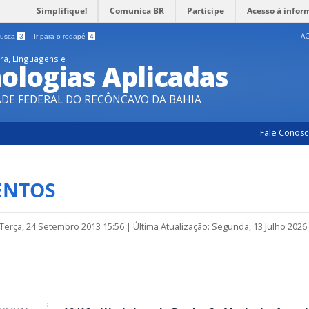
Simplifique!
Comunica BR
Participe
Acesso à infor
AC
 busca
3
Ir para o rodapé
4
ura, Linguagens e
ologias Aplicadas
ADE FEDERAL DO RECÔNCAVO DA BAHIA
Fale Conos
ENTOS
 Terça, 24 Setembro 2013 15:56
|
Última Atualização: Segunda, 13 Julho 2026