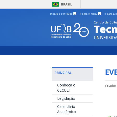
BRASIL
Ir para o conteúdo
1
Ir para o menu
2
Ir para a
Centro de Cult
Tecn
UNIVERSID
EV
PRINCIPAL
Conheça o
Criado:
CECULT
Legislação
Calendário
Acadêmico