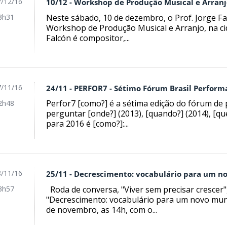
/12/16
10/12 - Workshop de Produção Musical e Arran
Neste sábado, 10 de dezembro, o Prof. Jorge Fa
3h31
Workshop de Produção Musical e Arranjo, na ci
Falcón é compositor,...
/11/16
24/11 - PERFOR7 - Sétimo Fórum Brasil Perfor
Perfor7 [como?] é a sétima edição do fórum de
2h48
perguntar [onde?] (2013), [quando?] (2014), [q
para 2016 é [como?]:...
/11/16
25/11 - Decrescimento: vocabulário para um 
Roda de conversa, "Viver sem precisar crescer"
3h57
"Decrescimento: vocabulário para um novo mun
de novembro, as 14h, com o...