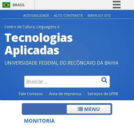
BRASIL
Simplifique!
ACESSIBILIDADE
ALTO CONTRASTE
MAPA DO SITE
Comunica BR
Centro de Cultura, Linguagens e
Tecnologias
Participe
Acesso à informação
Aplicadas
Legislação
UNIVERSIDADE FEDERAL DO RECÔNCAVO DA BAHIA
Canais
Fale Conosco
Área de Imprensa
Serviços da UFRB
MENU
MONITORIA