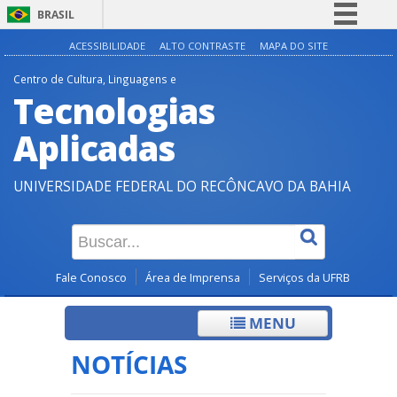
BRASIL
Simplifique!
ACESSIBILIDADE
ALTO CONTRASTE
MAPA DO SITE
Comunica BR
Centro de Cultura, Linguagens e
Tecnologias
Participe
Acesso à informação
Aplicadas
Legislação
UNIVERSIDADE FEDERAL DO RECÔNCAVO DA BAHIA
Canais
Fale Conosco
Área de Imprensa
Serviços da UFRB
MENU
NOTÍCIAS