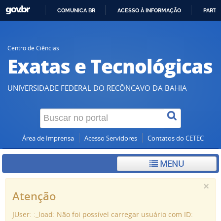
COMUNICA BR
ACESSO À INFORMAÇÃO
PARTI
IR
PARA
O
Centro de Ciências
Exatas e Tecnológicas
CONTEÚDO
UNIVERSIDADE FEDERAL DO RECÔNCAVO DA BAHIA
Área de Imprensa
Acesso Servidores
Contatos do CETEC
MENU
×
Atenção
JUser: :_load: Não foi possível carregar usuário com ID: