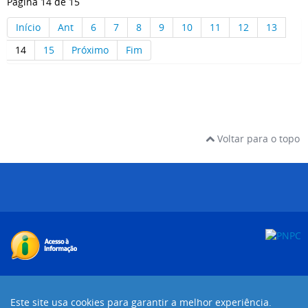
Página 14 de 15
Início
Ant
6
7
8
9
10
11
12
13
14
15
Próximo
Fim
Voltar para o topo
Desenvolvido com o CMS de código aberto
Joomla!
Este site usa cookies para garantir a melhor experiência.