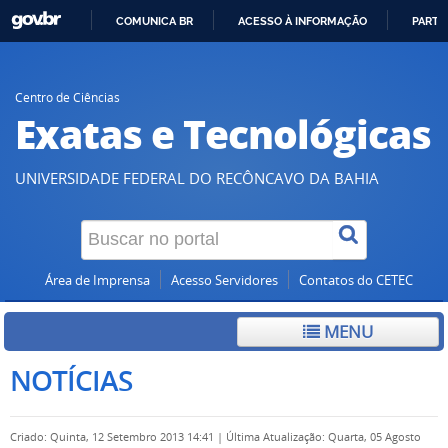
COMUNICA BR
ACESSO À INFORMAÇÃO
PARTI
IR
PARA
O
Centro de Ciências
Exatas e Tecnológicas
CONTEÚDO
UNIVERSIDADE FEDERAL DO RECÔNCAVO DA BAHIA
Área de Imprensa
Acesso Servidores
Contatos do CETEC
MENU
NOTÍCIAS
Criado: Quinta, 12 Setembro 2013 14:41
|
Última Atualização: Quarta, 05 Agosto