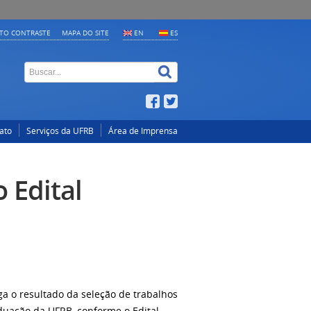
LTO CONTRASTE
MAPA DO SITE
EN
ES
ato
Serviços da UFRB
Área de Imprensa
 Edital
a o resultado da seleção de trabalhos
duação da UFRB, conforme o Edital