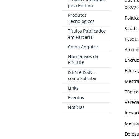
pela Editora
002/202
Produtos
Políti
Tecnológicos
Saúde 
Títulos Publicados
em Parceria
Pesqui
Como Adquirir
Atuali
Normativos da
Encruz
EDUFRB
Educaç
ISBN e ISSN -
como solicitar
Mestra
Links
Tópico
Eventos
Vereda
Notícias
Inovaç
Memóri
Defesa