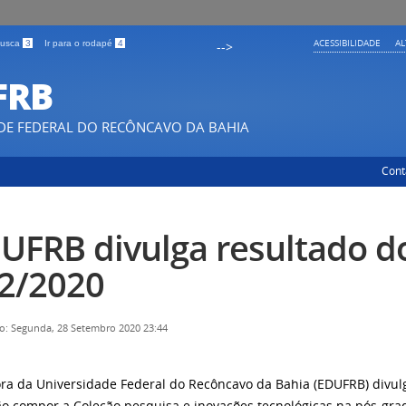
ACESSIBILIDADE
A
 busca
3
Ir para o rodapé
4
-->
FRB
DE FEDERAL DO RECÔNCAVO DA BAHIA
Cont
UFRB divulga resultado do
2/2020
o: Segunda, 28 Setembro 2020 23:44
ora da Universidade Federal do Recôncavo da Bahia (EDUFRB) divulg
ão compor a Coleção pesquisa e inovações tecnológicas na pós-gra