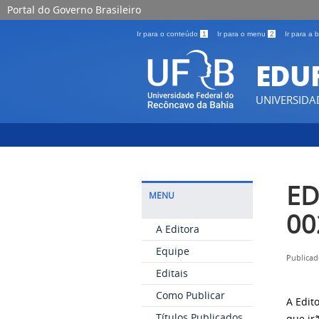
Portal do Governo Brasileiro
Ir para o conteúdo
1
Ir para o menu
2
Ir para a
EDU
UNIVERSIDA
ED
MENU
00
A Editora
Equipe
Publicad
Editais
Como Publicar
A Edit
Títulos Publicados
que ir