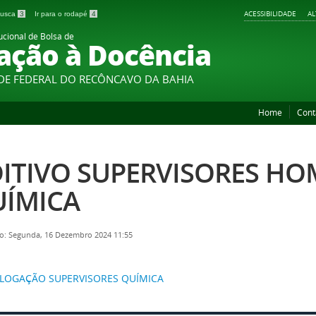
ACESSIBILIDADE
A
 busca
3
Ir para o rodapé
4
ucional de Bolsa de
iação à Docência
DE FEDERAL DO RECÔNCAVO DA BAHIA
Home
Cont
ITIVO SUPERVISORES H
ÍMICA
o: Segunda, 16 Dezembro 2024 11:55
OGAÇÃO SUPERVISORES QUÍMICA