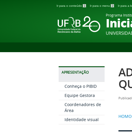
Ir para o conteúdo
1
Ir para o menu
2
Ir para a
Programa Instit
Inic
UNIVERSIDA
AD
APRESENTAÇÃO
QU
Conheça o PIBID
Equipe Gestora
Publicad
Coordenadores de
Área
HOMOL
Identidade visual