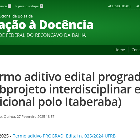
ACESSIBILIDADE
A
 busca
3
Ir para o rodapé
4
ucional de Bolsa de
iação à Docência
DE FEDERAL DO RECÔNCAVO DA BAHIA
Home
Cont
rmo aditivo edital progra
bprojeto interdisciplinar 
icional polo Itaberaba)
o: Quinta, 27 Fevereiro 2025 18:57
2025 -
Termo aditivo PROGRAD Edital n. 025/2024 UFRB