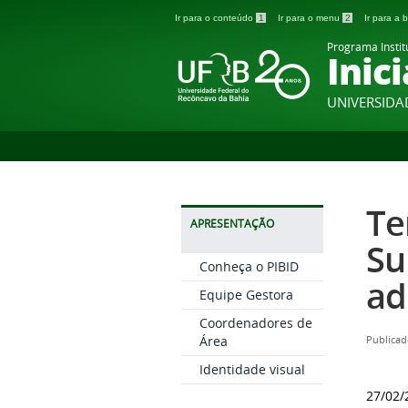
Ir para o conteúdo
1
Ir para o menu
2
Ir para a
Programa Instit
Inic
UNIVERSIDA
Te
APRESENTAÇÃO
Su
Conheça o PIBID
ad
Equipe Gestora
Coordenadores de
Área
Publicad
Identidade visual
27/02/