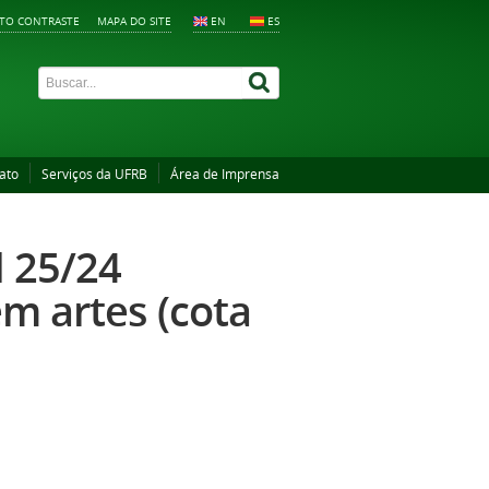
LTO CONTRASTE
MAPA DO SITE
EN
ES
ato
Serviços da UFRB
Área de Imprensa
d 25/24
em artes (cota