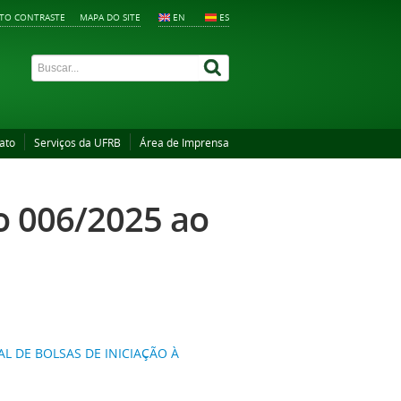
LTO CONTRASTE
MAPA DO SITE
EN
ES
ato
Serviços da UFRB
Área de Imprensa
vo 006/2025 ao
L DE BOLSAS DE INICIAÇÃO À