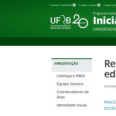
Ir para o conteúdo
1
Ir para o menu
2
Ir para a
Programa Instit
Inic
UNIVERSIDA
Re
APRESENTAÇÃO
ed
Conheça o PIBID
Equipe Gestora
Publicad
Coordenadores de
Área
PROCE
Identidade visual
DOCÊN