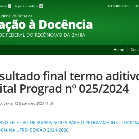
ACESSIBILIDADE
A
 busca
3
Ir para o rodapé
4
ucional de Bolsa de
iação à Docência
DE FEDERAL DO RECÔNCAVO DA BAHIA
Home
Cont
sultado final termo aditi
ital Prograd nº 025/2024
o: Sexta, 12 Dezembro 2025 11:58
SSO SELETIVO DE SUPERVISORES PARA O PROGRAMA INSTITUCIONA
CIA NA UFRB- EDICÃO 2024-2026